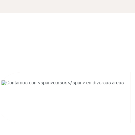
New additions courses
published each month
Choose from
25,000 +
online video courses