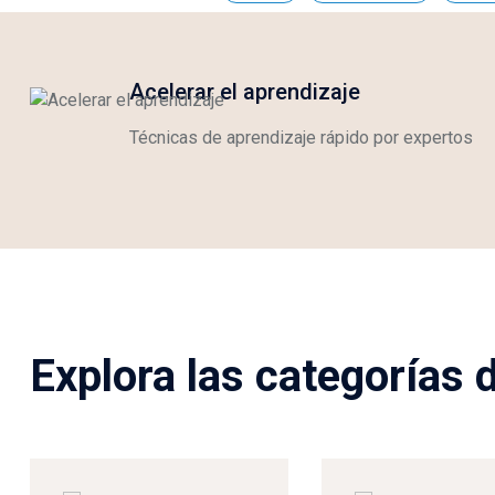
Salta [Molab] Features Area
Acelerar el aprendizaje
Técnicas de aprendizaje rápido por expertos
Salta [Molab] Categories Area
Explora las categorías 