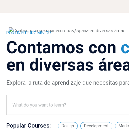
Salta [Molab] Banner One
POR UN FUTURO MEJOR
Contamos con
en diversas áre
Explora la ruta de aprendizaje que necesitas par
Popular Courses:
Design
Development
Marke