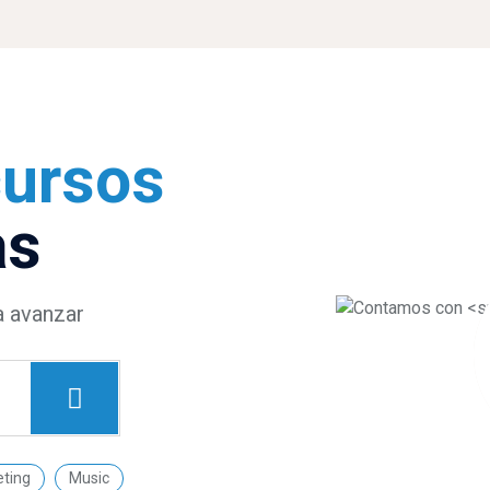
cursos
as
a avanzar
ting
Music