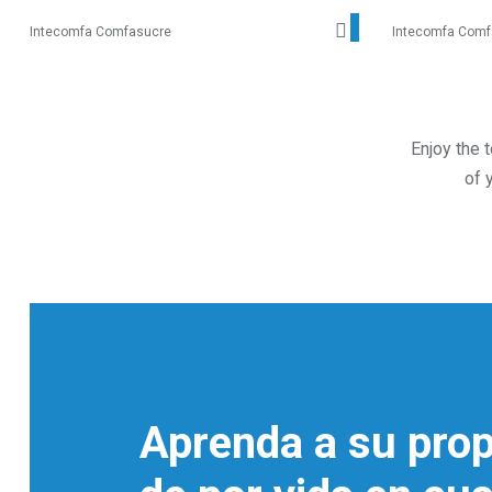
Ver detalles
Intecomfa Comfasucre
Intecomfa Comf
Enjoy the 
of 
Salta [Molab] CTA Area
Aprenda a su prop