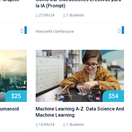
la IA (Prompt)
27/09/24
1 Students
Ver detalles
Ver 
Intecomfa Comfasucre
$25
$54
Humanoid
Machine Learning A-Z. Data Science And
Machine Learning
10/09/24
1 Students