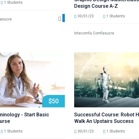
1 Students
Design Course A-Z
30/01/23
1 Students
Ver detalles
asucre
Intecomfa Comfasucre
$50
inology - Start Basic
Successful Course: Robot 
urse
Walk An Upstairs Success
1 Students
30/01/23
1 Students