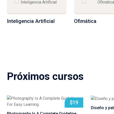
Ofimática
Music
Próximos cursos
Salta [Molab] Course Filter
$19
Diseño y pa
Photography Is A Complete Guideline