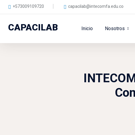
+573009109720
capacilab@intecomfa.edu.co
CAPACILAB
Inicio
Nosotros
INTECOMFA
Com