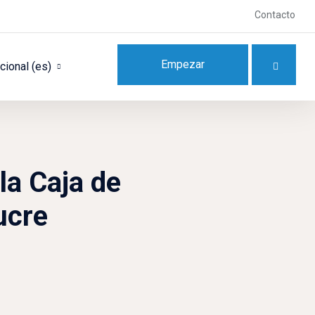
Contacto
Empezar
ional ‎(es)‎
la Caja de
ucre