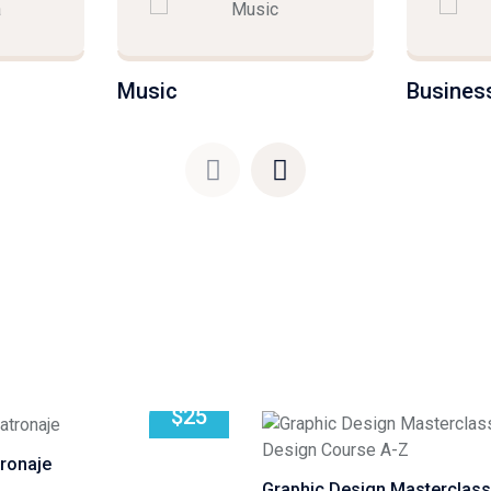
Business
Photogr
$25
tronaje
Graphic Design Masterclass