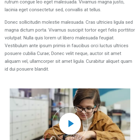
rutrum congue leo eget malesuada. Vivamus magna justo,
lacinia eget consectetur sed, convallis at tellus.
Donec sollicitudin molestie malesuada. Cras ultricies ligula sed
magna dictum porta. Vivamus suscipit tortor eget felis porttitor
volutpat. Nulla quis lorem ut libero malesuada feugiat.
Vestibulum ante ipsum primis in faucibus orci luctus ultrices
posuere cubilia Curae; Donec velit neque, auctor sit amet
aliquam vel, ullamcorper sit amet ligula. Curabitur aliquet quam
id dui posuere blandit.
Salta [Molab] Course Enrolment Custom