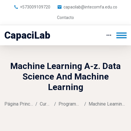
+573009109720
capacilab@intecomfa.edu.co
Contacto
CapaciLab
Machine Learning A-z. Data
Science And Machine
Learning
Página Principal
Cursos
Programming
Machine Learning A-z