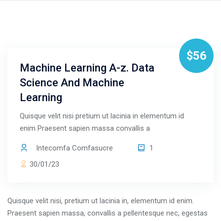
Salta al contenido principal
Salta [Molab] Course Details
$56
Machine Learning A-z. Data
Science And Machine
Learning
Quisque velit nisi pretium ut lacinia in elementum id
enim Praesent sapien massa convallis a
Intecomfa Comfasucre
1
30/01/23
Quisque velit nisi, pretium ut lacinia in, elementum id enim.
Praesent sapien massa, convallis a pellentesque nec, egestas