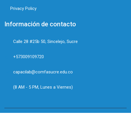
Privacy Policy
Información de contacto
Calle 28 #25b 50, Sincelejo, Sucre
+573009109720
capacilab@comfasucre.edu.co
(8 AM - 5 PM, Lunes a Viernes)
© Intecomfa. Es orgullosamente propiedad de
Comfasucre