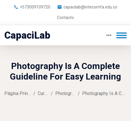
+573009109720
capacilab@intecomfa.edu.co
Contacto
CapaciLab
Photography Is A Complete
Guideline For Easy Learning
Página Principal
Cursos
Photography
Photography Is A Complete
Saltar al contenido principal