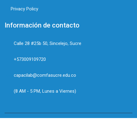
Privacy Policy
Información de contacto
Calle 28 #25b 50, Sincelejo, Sucre
+573009109720
capacilab@comfasucre.edu.co
(8 AM - 5 PM, Lunes a Viernes)
© Intecomfa. Es orgullosamente propiedad de
Comfasucre