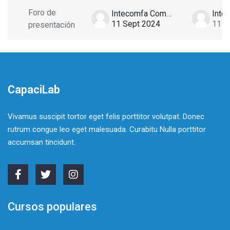
Foro de
Intecomfa Comfasucre
11 Sept 2024
11 S
presentación
CapaciLab
Vivamus suscipit tortor eget felis porttitor volutpat. Donec
rutrum congue leo eget malesuada. Curabitu Nulla porttitor
accumsan tincidunt.
Cursos populares