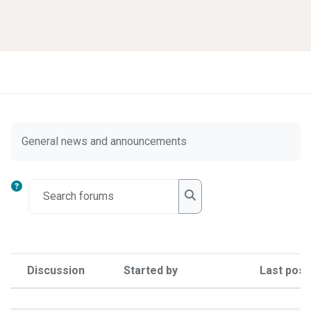
Skip to main content
Completion requirements
General news and announcements
Search forums
Search forums
Discussion
Started by
Last post
Status
List of discussions. Showing 1 of 1 dis