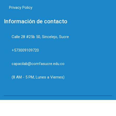
Privacy Policy
Información de contacto
Calle 28 #25b 50, Sincelejo, Sucre
+573009109720
capacilab@comfasucre.edu.co
(8 AM - 5 PM, Lunes a Viernes)
© Intecomfa. Es orgullosamente propiedad de
Comfasucre