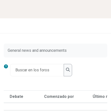
Salta al contenido principal
Requisitos de finalización
General news and announcements
Buscar en los foros
Buscar en los foros
Debate
Comenzado por
Último m
Estado
Mostrando 1 de 1 discusiones