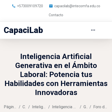
+573009109720
capacilab@intecomfa.edu.co
Contacto
CapaciLab
Inteligencia Artificial
Generativa en el Ámbito
Laboral: Potencia tus
Habilidades con Herramientas
Innovadoras
Página Principal
Cursos
Inteligencia Artificial
Inteligencia Artificial Generativa AL
General
Foro de presentación