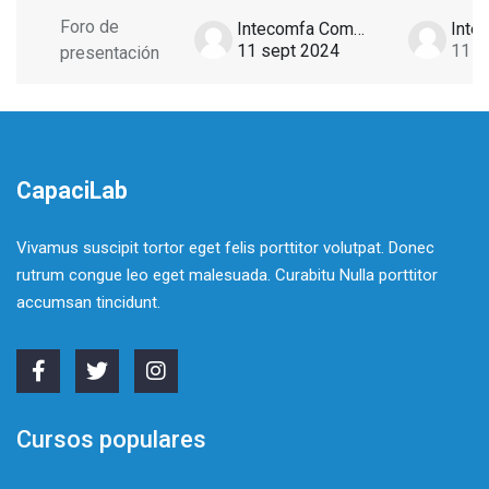
Foro de
Intecomfa Comfasucre
11 sept 2024
11 s
presentación
CapaciLab
Vivamus suscipit tortor eget felis porttitor volutpat. Donec
rutrum congue leo eget malesuada. Curabitu Nulla porttitor
accumsan tincidunt.
Cursos populares