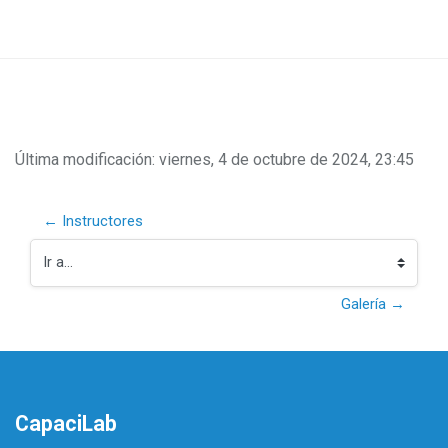
Salta al contenido principal
Requisitos de finalización
Última modificación: viernes, 4 de octubre de 2024, 23:45
← Instructores
Ir a...
Galería →
CapaciLab