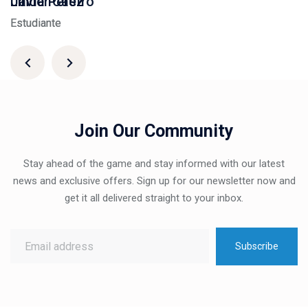
Javier Castro
Linda Pérez
Estudiante
Estudiante
Salta [Molab] Newsletter
Join Our Community
Stay ahead of the game and stay informed with our latest
news and exclusive offers. Sign up for our newsletter now and
get it all delivered straight to your inbox.
Subscribe