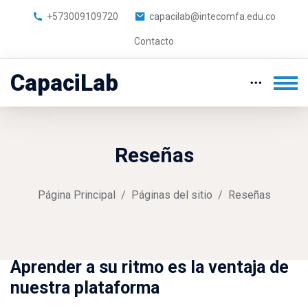
+573009109720
capacilab@intecomfa.edu.co
Contacto
CapaciLab
Reseñas
Página Principal
Páginas del sitio
Reseñas
Aprender a su ritmo es la ventaja de
Salta [Molab] Testimonial Area
nuestra plataforma