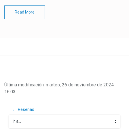
Read More
Saltar al contenido principal
Requisitos de finalización
Última modificación: martes, 26 de noviembre de 2024,
16:03
← Reseñas
Ir a...