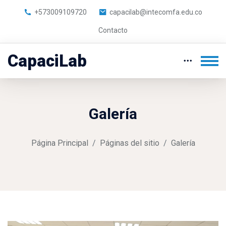
+573009109720
capacilab@intecomfa.edu.co
Contacto
CapaciLab
Galería
Página Principal
Páginas del sitio
Galería
Saltar [Molab] Gallery