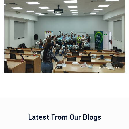
Saltar [Molab] Blog Area
Latest From Our Blogs