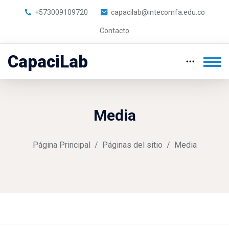
+573009109720
capacilab@intecomfa.edu.co
Contacto
CapaciLab
Media
Página Principal
Páginas del sitio
Media
Saltar al contenido principal