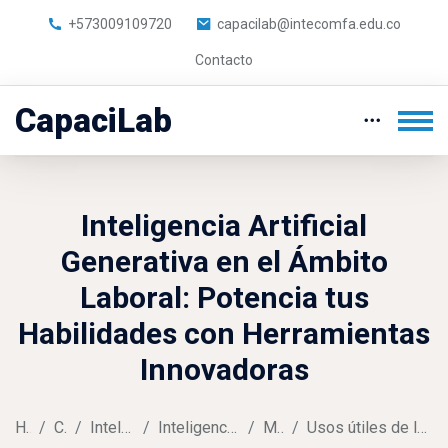
+573009109720
capacilab@intecomfa.edu.co
Contacto
CapaciLab
Inteligencia Artificial
Generativa en el Ámbito
Laboral: Potencia tus
Habilidades con Herramientas
Innovadoras
Home
Courses
Inteligencia Artificial
Inteligencia Artificial Generativa AL
Momento 4
Usos útiles de la IA Generativa en el ámbito laboral