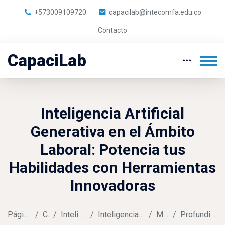
+573009109720
capacilab@intecomfa.edu.co
Contacto
CapaciLab
Inteligencia Artificial
Generativa en el Ámbito
Laboral: Potencia tus
Habilidades con Herramientas
Innovadoras
Página Principal
Cursos
Inteligencia Artificial
Inteligencia Artificial Generativa AL
Momento 2
Profundiza los aprendizajes