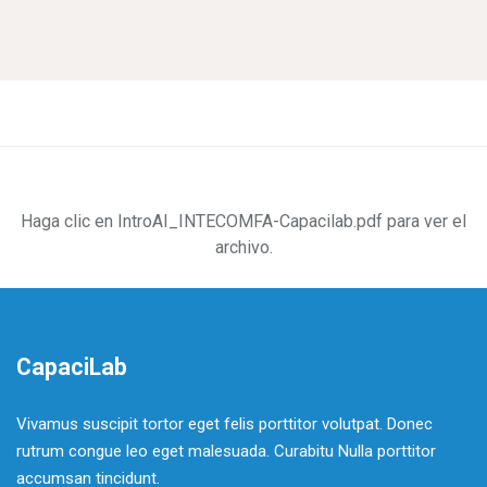
Saltar al contenido principal
Requisitos de finalización
Haga clic en
IntroAI_INTECOMFA-Capacilab.pdf
para ver el
archivo.
CapaciLab
Vivamus suscipit tortor eget felis porttitor volutpat. Donec
rutrum congue leo eget malesuada. Curabitu Nulla porttitor
accumsan tincidunt.