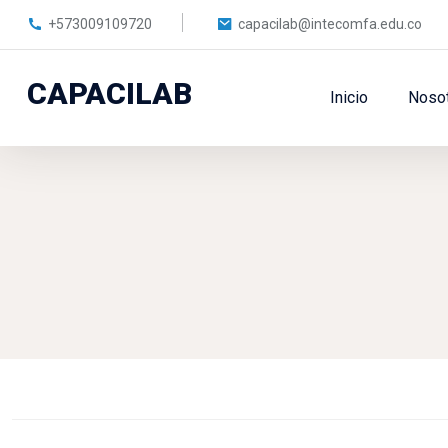
+573009109720
capacilab@intecomfa.edu.co
CAPACILAB
Inicio
Noso
Saltar al contenido principal