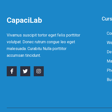
CapaciLab
Curs
Co
Vivamus suscipit tortor eget felis porttitor
volutpat. Donec rutrum congue leo eget
We
malesuada. Curabitu Nulla porttitor
De
accumsan tincidunt.
Ma
Ph
Bu