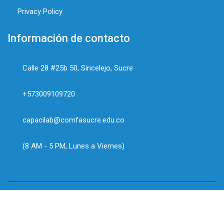
Privacy Policy
Información de contacto
Calle 28 #25b 50, Sincelejo, Sucre
+573009109720
capacilab@comfasucre.edu.co
(8 AM - 5 PM, Lunes a Viernes)
© Intecomfa. Es orgullosamente propiedad de
Comfasucre