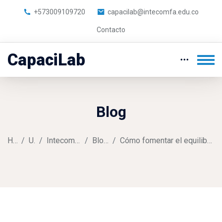
+573009109720
capacilab@intecomfa.edu.co
Contacto
CapaciLab
Blog
Home
Users
Intecomfa Comfasucre
Blog entries
Cómo fomentar el equilibrio entre la vida laboral y personal
Skip to main content