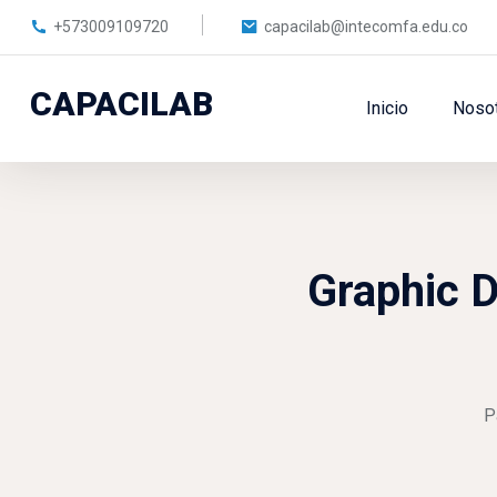
+573009109720
capacilab@intecomfa.edu.co
CAPACILAB
Inicio
Noso
Graphic D
P