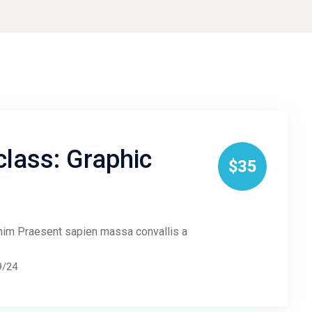
lass: Graphic
$35
 enim Praesent sapien massa convallis a
9/24