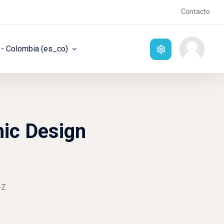
Contacto
- Colombia ‎(es_co)‎
hic Design
-Z