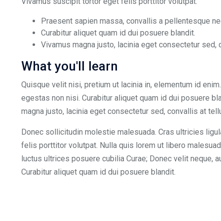
Vivamus suscipit tortor eget felis porttitor volutpat.
Praesent sapien massa, convallis a pellentesque nec
Curabitur aliquet quam id dui posuere blandit.
Vivamus magna justo, lacinia eget consectetur sed, co
What you'll learn
Quisque velit nisi, pretium ut lacinia in, elementum id en
egestas non nisi. Curabitur aliquet quam id dui posuere 
magna justo, lacinia eget consectetur sed, convallis at tell
Donec sollicitudin molestie malesuada. Cras ultricies ligu
felis porttitor volutpat. Nulla quis lorem ut libero malesu
luctus ultrices posuere cubilia Curae; Donec velit neque, au
Curabitur aliquet quam id dui posuere blandit.