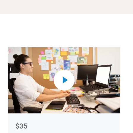
Saltar [Molab] Course Enrolment Custom
$35