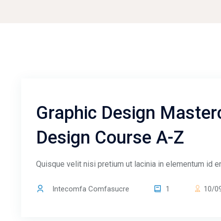
Saltar al contenido principal
Saltar [Molab] Course Details
Graphic Design Masterc
Design Course A-Z
Quisque velit nisi pretium ut lacinia in elementum id
Intecomfa Comfasucre
1
10/0